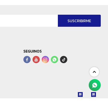
SUSCRIBIRME
SEGUINOS



