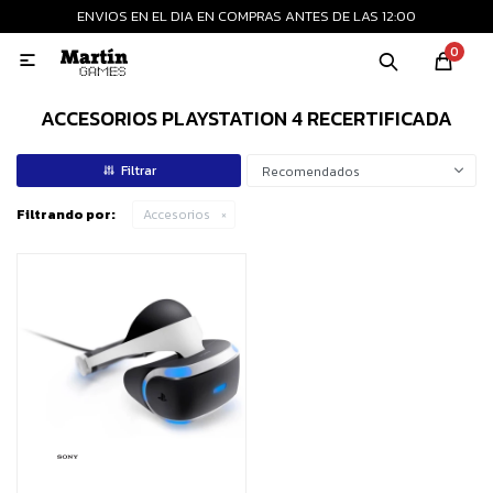
ENVIOS EN EL DIA EN COMPRAS ANTES DE LAS 12:00
MI CUENTA
0

Playstation
Xbox
Nintendo
Retro
ACCESORIOS PLAYSTATION 4 RECERTIFICADA
Recomendados
Consolas nuevas
Filtrando por:
Accesorios
Consolas recertificadas
Juegos
Accesorios