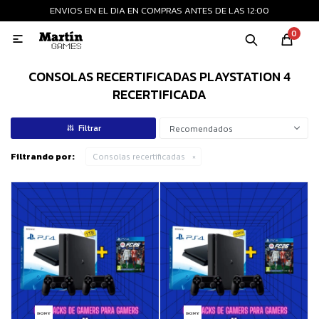
ENVIOS EN EL DIA EN COMPRAS ANTES DE LAS 12:00
MI CUENTA
0

Playstation
Xbox
Nintendo
Retro
CONSOLAS RECERTIFICADAS PLAYSTATION 4
RECERTIFICADA
Consolas nuevas
Recomendados
Filtrando por:
Consolas recertificadas
Consolas recertificadas
Juegos
Accesorios