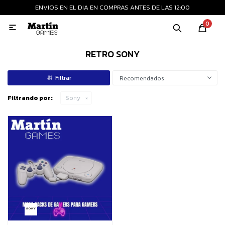
ENVIOS EN EL DIA EN COMPRAS ANTES DE LAS 12:00
MI CUENTA
0

Playstation
Xbox
Nintendo
Retro
RETRO SONY
Recomendados
Consolas nuevas
Filtrando por:
Sony
Consolas recertificadas
Juegos
Accesorios