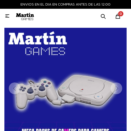
ENVIOS EN EL DIA EN COMPRAS ANTES DE LAS 12:00
MI CUENTA
0

Playstation
Xbox
Nintendo
Retro
Consolas nuevas
Consolas recertificadas
Juegos
Accesorios