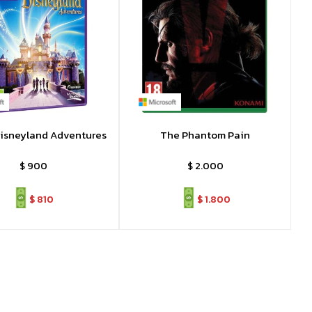
Disneyland Adventures
The Phantom Pain
$
900
$
2.000
$
810
$
1.800