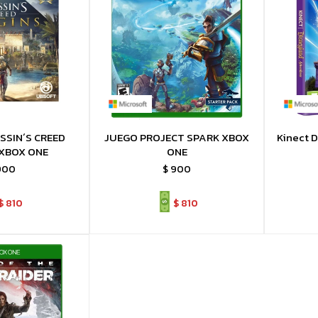
SSIN´S CREED
JUEGO PROJECT SPARK XBOX
Kinect 
 XBOX ONE
ONE
900
$
900
$
810
$
810