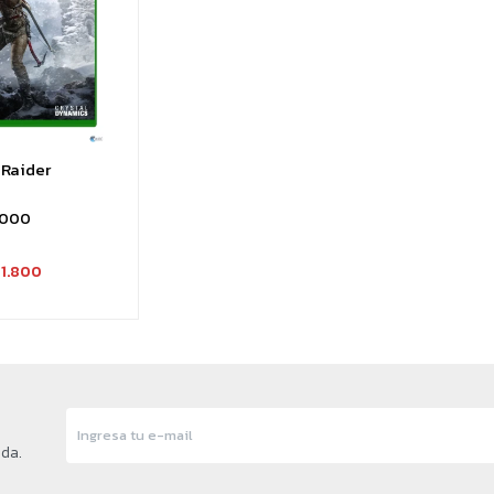
Raider
.000
1.800
nda.