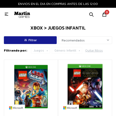
ENVIOS EN EL DIA EN COMPRAS ANTES DE LAS 12:00
MI CUENTA
0

Playstation
Xbox
Nintendo
Retro
XBOX > JUEGOS INFANTIL
Recomendados
Consolas nuevas
Filtrando por:
Juegos
Género:
Infantil
Quitar filtros
Consolas recertificadas
Juegos
Accesorios