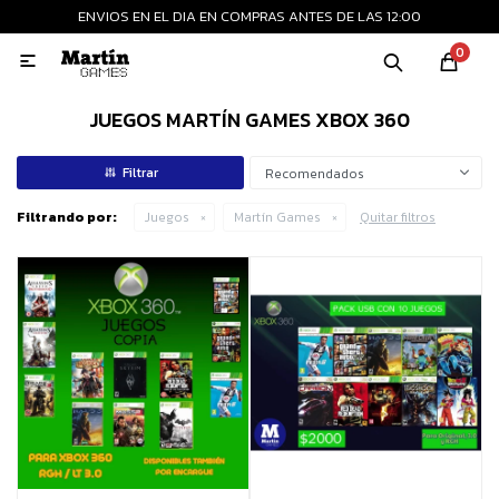
ENVIOS EN EL DIA EN COMPRAS ANTES DE LAS 12:00
MI CUENTA
0

Playstation
Xbox
Nintendo
Retro
JUEGOS MARTÍN GAMES XBOX 360
Recomendados
Consolas nuevas
Filtrando por:
Juegos
Martín Games
Quitar filtros
Consolas recertificadas
Juegos
Accesorios