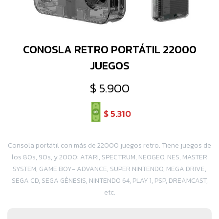
CONOSLA RETRO PORTÁTIL 22000
JUEGOS
$
5.900
$
5.310
Consola portátil con más de 22000 juegos retro. Tiene juegos de
los 80s, 90s, y 2000: ATARI, SPECTRUM, NEOGEO, NES, MASTER
SYSTEM, GAME BOY- ADVANCE, SUPER NINTENDO, MEGA DRIVE,
SEGA CD, SEGA GÉNESIS, NINTENDO 64, PLAY 1, PSP, DREAMCAST,
etc.