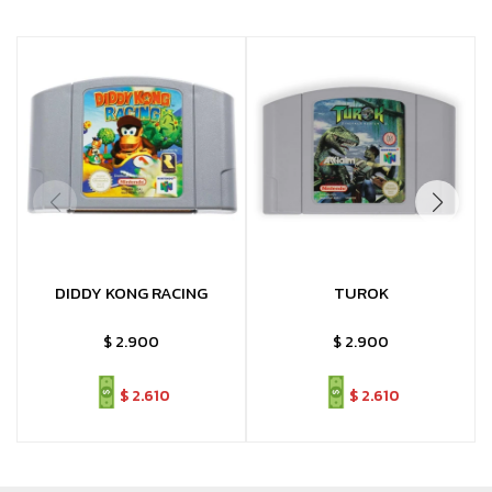
DIDDY KONG RACING
TUROK
$
2.900
$
2.900
$
2.610
$
2.610