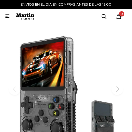
ENVIOS EN EL DIA EN COMPRAS ANTES DE LAS 12:00
MI CUENTA
0

Playstation
Xbox
Nintendo
Retro
Consolas nuevas
Consolas recertificadas
Juegos
Accesorios