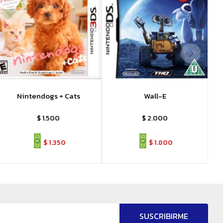
Nintendogs + Cats
Wall-E
$
1.500
$
2.000
$
1.350
$
1.800
SUSCRIBIRME