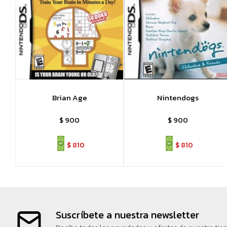
Brian Age
Nintendogs
$
900
$
900
$
810
$
810
Suscríbete a nuestra newsletter