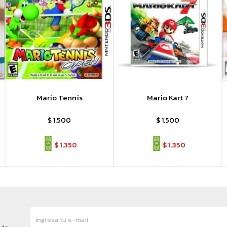
Mario Tennis
Mario Kart 7
$
1.500
$
1.500
$
1.350
$
1.350