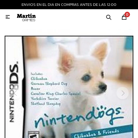
ENVIOS EN EL DIA EN COMPRAS ANTES DE LAS 12:00
MI CUENTA
0

Playstation
Xbox
Nintendo
Retro
Consolas nuevas
Consolas recertificadas
Juegos
Accesorios