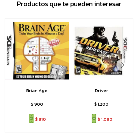
Productos que te pueden interesar
Brian Age
Driver
$
900
$
1.200
$
810
$
1.080