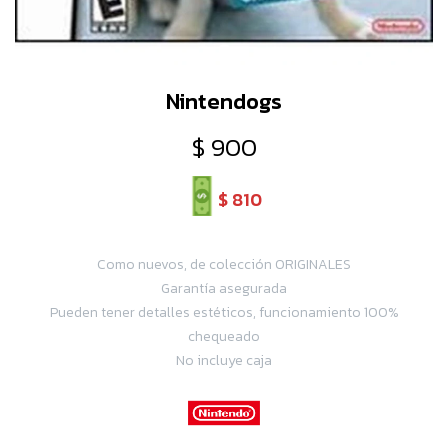
Nintendogs
$
900
$
810
Como nuevos, de colección ORIGINALES
Garantía asegurada
Pueden tener detalles estéticos, funcionamiento 100%
chequeado
No incluye caja