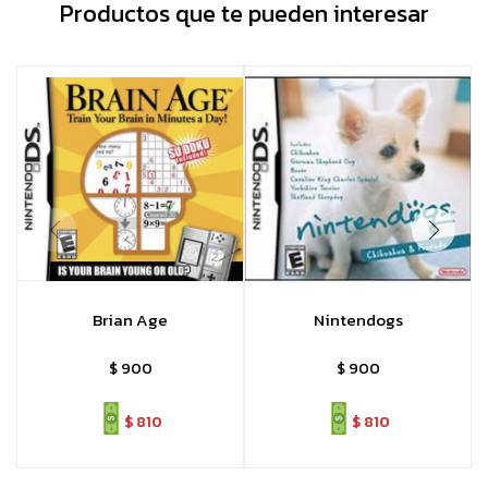
Productos que te pueden interesar
Brian Age
Nintendogs
$
900
$
900
$
810
$
810