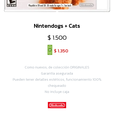
Nintendogs + Cats
$
1.500
$
1.350
Como nuevos, de colección ORIGINALES
Garantía asegurada
Pueden tener detalles estéticos, funcionamiento 100%
chequeado
No incluye caja