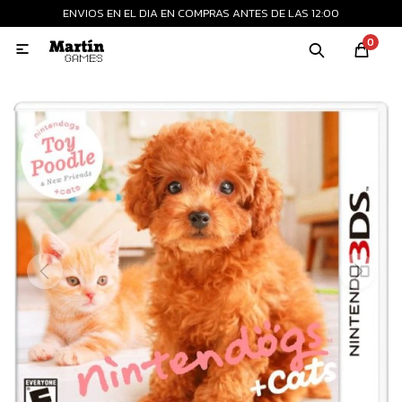
ENVIOS EN EL DIA EN COMPRAS ANTES DE LAS 12:00
MI CUENTA
0

Playstation
Xbox
Nintendo
Retro
Consolas nuevas
Consolas recertificadas
Juegos
Accesorios