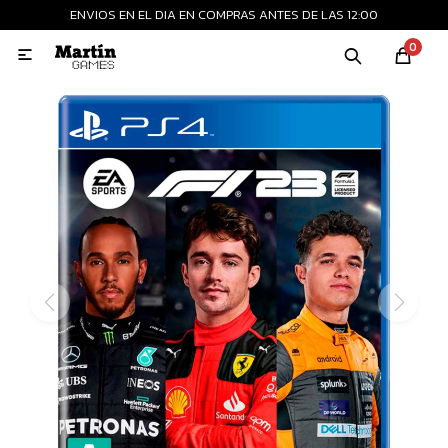
ENVIOS EN EL DIA EN COMPRAS ANTES DE LAS 12:00
MI CUENTA
0

Playstation
Xbox
Nintendo
Retro
Consolas nuevas
Consolas recertificadas
Juegos
Accesorios