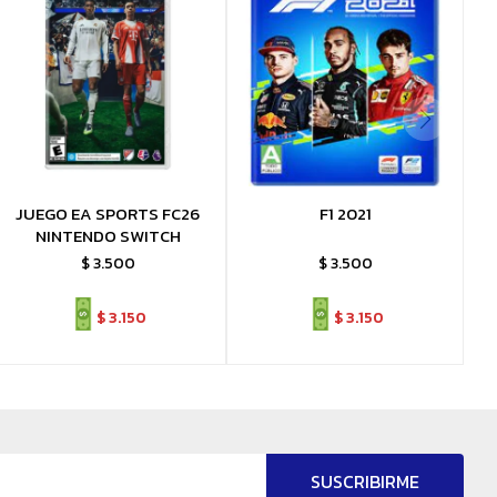
JUEGO EA SPORTS FC26
F1 2021
NINTENDO SWITCH
$
3.500
$
3.500
$
3.150
$
3.150
SUSCRIBIRME