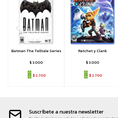
Batman The Telltale Series
Ratchet y Clank
$
3.000
$
3.000
$
2.700
$
2.700
Suscríbete a nuestra newsletter