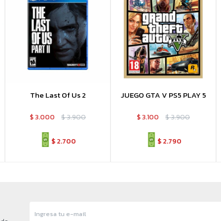
The Last Of Us 2
JUEGO GTA V PS5 PLAY 5
$
3.000
$
3.900
$
3.100
$
3.900
$
2.700
$
2.790