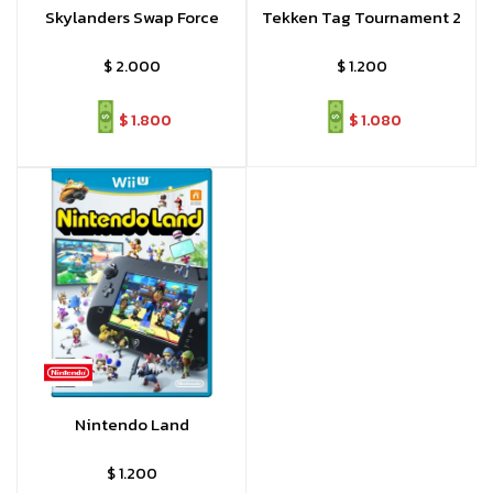
Skylanders Swap Force
Tekken Tag Tournament 2
$
2.000
$
1.200
$
1.800
$
1.080
Nintendo Land
$
1.200