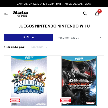
ENVIOS EN EL DIA EN COMPRAS ANTES DE LAS 12:00
MI CUENTA
0

Playstation
Xbox
Nintendo
Retro
JUEGOS NINTENDO NINTENDO WII U
Recomendados
Consolas nuevas
Filtrando por:
Nintendo
Consolas recertificadas
Juegos
Accesorios