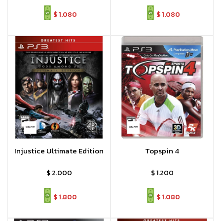
$
1.080
$
1.080
Injustice Ultimate Edition
Topspin 4
$
2.000
$
1.200
$
1.800
$
1.080