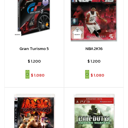
Gran Turismo 5
NBA2K16
$
1.200
$
1.200
$
1.080
$
1.080