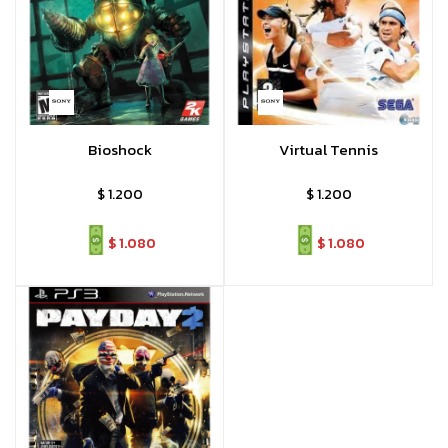
Bioshock
Virtual Tennis
$
1.200
$
1.200
$
1.080
$
1.080