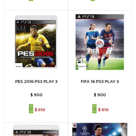
PES 2016 PS3 PLAY 3
FIFA 16 PS3 PLAY 3
$
900
$
900
$
810
$
810