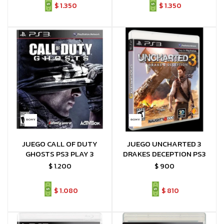
$
1.350
$
1.350
JUEGO CALL OF DUTY
JUEGO UNCHARTED 3
GHOSTS PS3 PLAY 3
DRAKES DECEPTION PS3
$
1.200
$
900
$
1.080
$
810