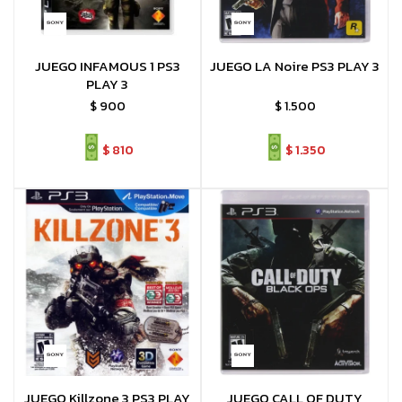
JUEGO INFAMOUS 1 PS3
JUEGO LA Noire PS3 PLAY 3
PLAY 3
$
900
$
1.500
$
810
$
1.350
JUEGO Killzone 3 PS3 PLAY
JUEGO CALL OF DUTY