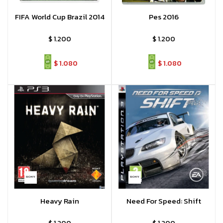
FIFA World Cup Brazil 2014
Pes 2016
$
1.200
$
1.200
$
1.080
$
1.080
Heavy Rain
Need For Speed: Shift