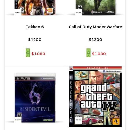
Tekken 6
Call of Duty Moder Warfare
$
1.200
$
1.200
$
1.080
$
1.080