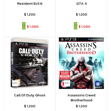
Resident Evil 6
GTA 4
$
1.200
$
1.200
$
1.080
$
1.080
Call Of Duty Ghost
Assassins Creed
Brotherhood
$
1.200
$
1.200