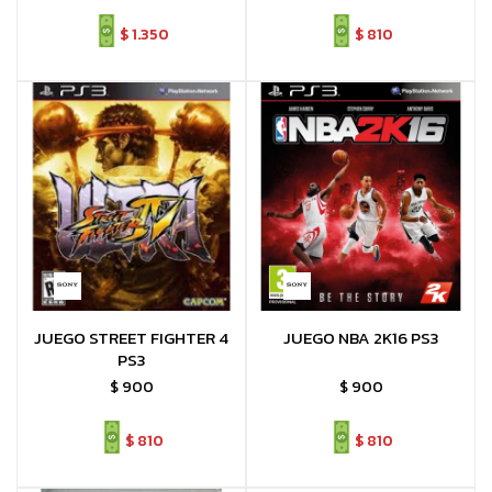
$
1.350
$
810
JUEGO STREET FIGHTER 4
JUEGO NBA 2K16 PS3
PS3
$
900
$
900
$
810
$
810