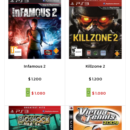
Infamous 2
Killzone 2
$
1.200
$
1.200
$
1.080
$
1.080