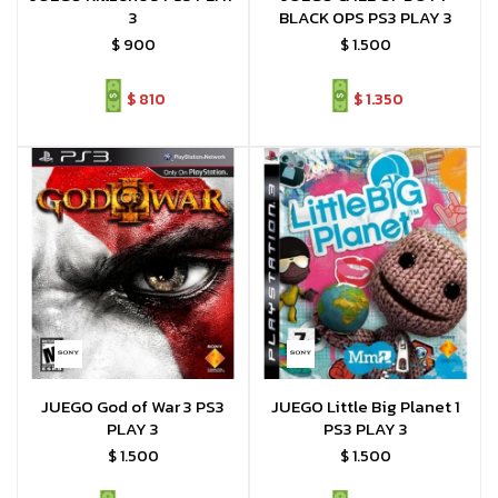
3
BLACK OPS PS3 PLAY 3
$
900
$
1.500
$
810
$
1.350
JUEGO God of War 3 PS3
JUEGO Little Big Planet 1
PLAY 3
PS3 PLAY 3
$
1.500
$
1.500