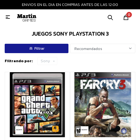
ENVIOS EN EL DIA EN COMPRAS ANTES DE LAS 12:00
MI CUENTA
0

Playstation
Xbox
Nintendo
Retro
JUEGOS SONY PLAYSTATION 3
Recomendados
Consolas nuevas
Filtrando por:
Sony
Consolas recertificadas
Juegos
Accesorios