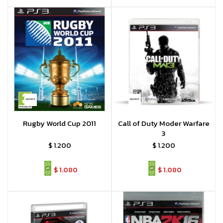
Rugby World Cup 2011
Call of Duty Moder Warfare
3
$
1.200
$
1.200
$
1.080
$
1.080