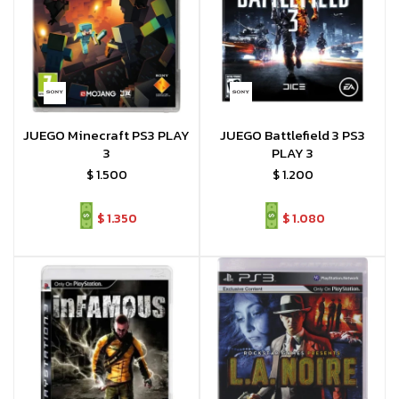
JUEGO Minecraft PS3 PLAY
JUEGO Battlefield 3 PS3
3
PLAY 3
$
1.500
$
1.200
$
1.350
$
1.080