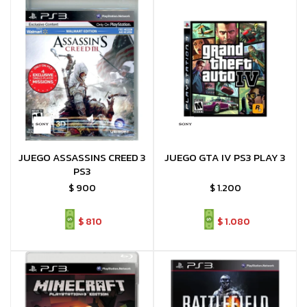
JUEGO ASSASSINS CREED 3
JUEGO GTA IV PS3 PLAY 3
PS3
$
900
$
1.200
$
810
$
1.080