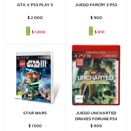
GTA V PS3 PLAY 3
JUEGO FARCRY 3 PS3
$
2.000
$
900
$
1.800
$
810
STAR WARS
JUEGO UNCHARTED
DRAKES FORUNE PS3
$
1.500
$
900