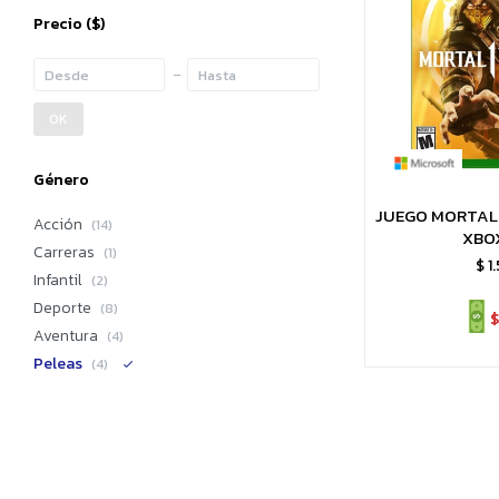
Precio
($)
OK
Género
JUEGO MORTAL 
Acción
(14)
XBO
Carreras
(1)
$
1
Infantil
(2)
Deporte
(8)
$
Aventura
(4)
Peleas
(4)