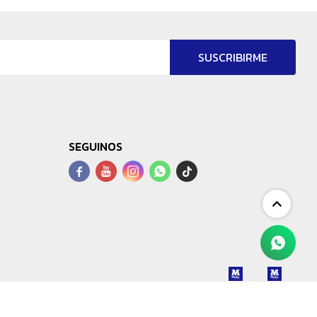
SUSCRIBIRME
SEGUINOS



