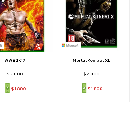
WWE 2K17
Mortal Kombat XL
$
2.000
$
2.000
$
1.800
$
1.800