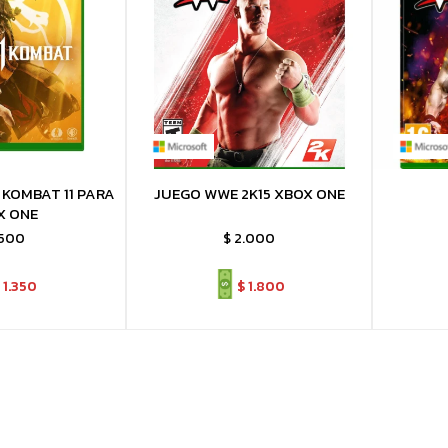
KOMBAT 11 PARA
JUEGO WWE 2K15 XBOX ONE
X ONE
.500
$
2.000
1.350
$
1.800