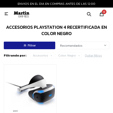
ENVIOS EN EL DIA EN COMPRAS ANTES DE LAS 12:00
MI CUENTA
0

Playstation
Xbox
Nintendo
Retro
ACCESORIOS PLAYSTATION 4 RECERTIFICADA EN
COLOR NEGRO
Consolas nuevas
Recomendados
Filtrando por:
Accesorios
Color:
Negro
Quitar filtros
Consolas recertificadas
Juegos
Accesorios