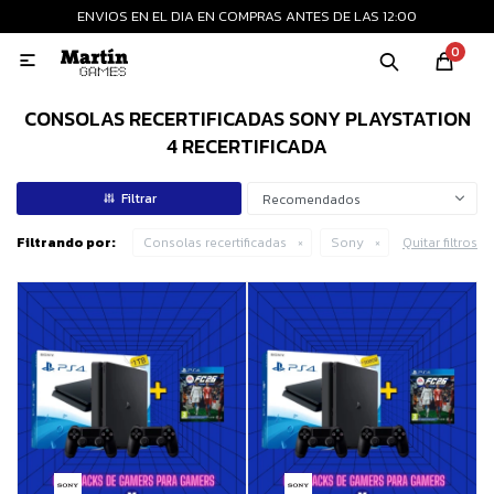
ENVIOS EN EL DIA EN COMPRAS ANTES DE LAS 12:00
MI CUENTA
0

Playstation
Xbox
Nintendo
Retro
CONSOLAS RECERTIFICADAS SONY PLAYSTATION
4 RECERTIFICADA
Consolas nuevas
Recomendados
Filtrando por:
Consolas recertificadas
Sony
Quitar filtros
Consolas recertificadas
Juegos
Accesorios