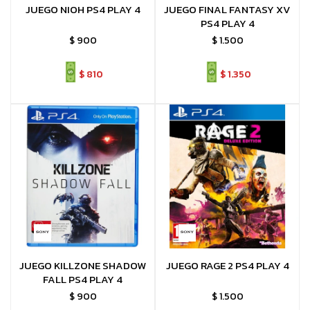
JUEGO NIOH PS4 PLAY 4
JUEGO FINAL FANTASY XV
PS4 PLAY 4
$
900
$
1.500
$
810
$
1.350
JUEGO KILLZONE SHADOW
JUEGO RAGE 2 PS4 PLAY 4
FALL PS4 PLAY 4
$
900
$
1.500