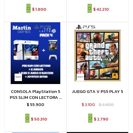
$
1.800
$
42.210
CONSOLA PlayStation 5
JUEGO GTA V PS5 PLAY 5
PS5 SLIM CON LECTORA +
Mando extra + 3 juegos
$
55.900
$
3.100
$
3.900
(Astro Bot + Gran Turismo 7
+ FC26 (o juego a
$
50.310
$
2.790
elección))