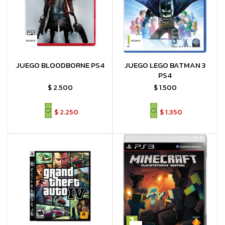
JUEGO BLOODBORNE PS4
JUEGO LEGO BATMAN 3
PS4
$
2.500
$
1.500
$
2.250
$
1.350