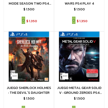
MODE SEASON TWO PS4
WARS PS4 PLAY 4
PLAY 4
$
1.500
$
1.500
$
1.350
$
1.350
JUEGO SHERLOCK HOLMES
JUEGO METAL GEAR SOLID
: THE DEVIL´S DAUGHTER
V : GROUND ZEROES PS4
PLAY 4
$
1.500
$
1.500