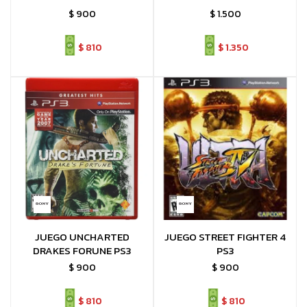
$
900
$
1.500
$
810
$
1.350
JUEGO UNCHARTED
JUEGO STREET FIGHTER 4
DRAKES FORUNE PS3
PS3
$
900
$
900
$
810
$
810