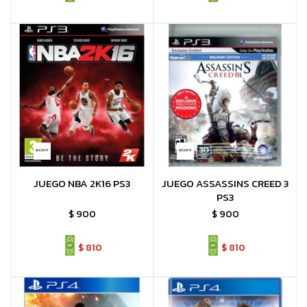
JUEGO NBA 2K16 PS3
JUEGO ASSASSINS CREED 3
PS3
$
900
$
900
$
810
$
810