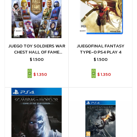
JUEGO TOY SOLDIERS WAR
JUEGOFINAL FANTASY
CHEST HALL OF FAME
TYPE-0 PS4 PLAY 4
EDITION PS4
$
1.500
$
1.500
$
1.350
$
1.350