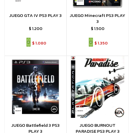
JUEGO GTA IV PS3 PLAY 3
JUEGO Minecraft PS3 PLAY
3
$
1.200
$
1.500
$
1.080
$
1.350
JUEGO Battlefield 3 PS3
JUEGO BURNOUT
PLAY 3
PARADISE PS3 PLAY 3