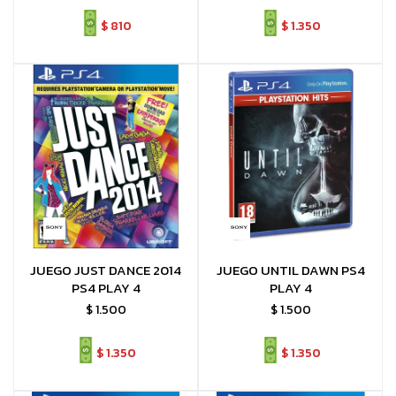
$
810
$
1.350
JUEGO JUST DANCE 2014
JUEGO UNTIL DAWN PS4
PS4 PLAY 4
PLAY 4
$
1.500
$
1.500
$
1.350
$
1.350