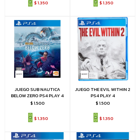
$
1.350
$
1.350
JUEGO SUB NAUTICA
JUEGO THE EVIL WITHIN 2
BELOW ZERO PS4 PLAY 4
PS4 PLAY 4
$
1.500
$
1.500
$
1.350
$
1.350