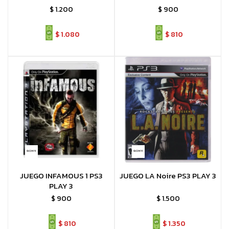
$
1.200
$
900
$
1.080
$
810
JUEGO INFAMOUS 1 PS3
JUEGO LA Noire PS3 PLAY 3
PLAY 3
$
900
$
1.500
$
810
$
1.350