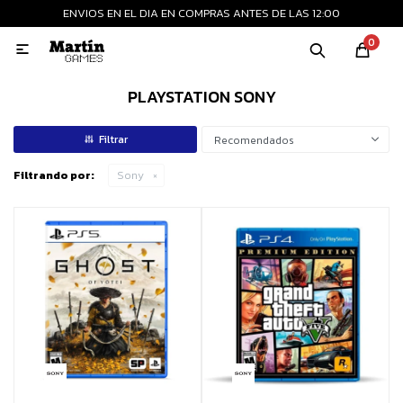
ENVIOS EN EL DIA EN COMPRAS ANTES DE LAS 12:00
MI CUENTA
0

Playstation
Xbox
Nintendo
Retro
PLAYSTATION SONY
Recomendados
Consolas nuevas
Filtrando por:
Sony
Consolas recertificadas
Juegos
Accesorios