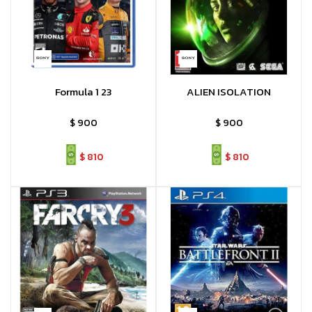
Formula 1 23
ALIEN ISOLATION
$
900
$
900
$
810
$
810