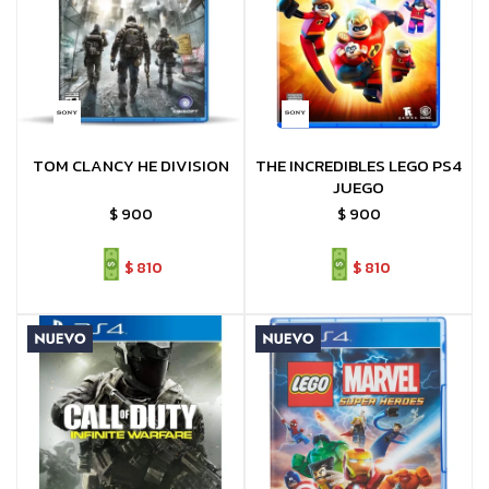
TOM CLANCY HE DIVISION
THE INCREDIBLES LEGO PS4
JUEGO
$
900
$
900
$
810
$
810