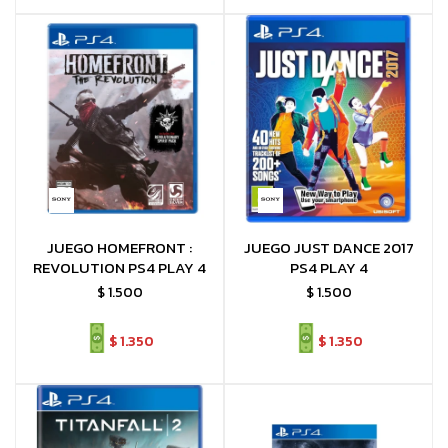
JUEGO HOMEFRONT :
JUEGO JUST DANCE 2017
REVOLUTION PS4 PLAY 4
PS4 PLAY 4
$
1.500
$
1.500
$
1.350
$
1.350