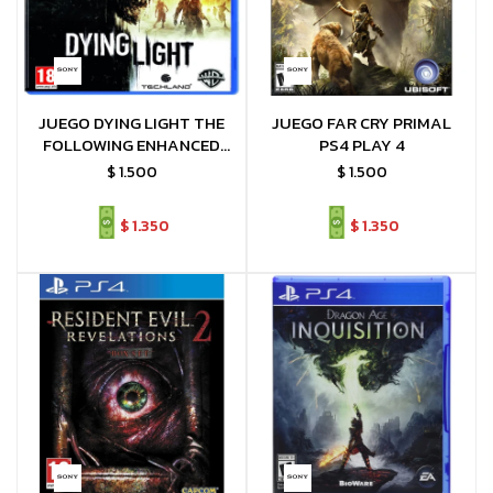
JUEGO DYING LIGHT THE
JUEGO FAR CRY PRIMAL
FOLLOWING ENHANCED
PS4 PLAY 4
EDITION PS4 PLAY 4
$
1.500
$
1.500
$
1.350
$
1.350