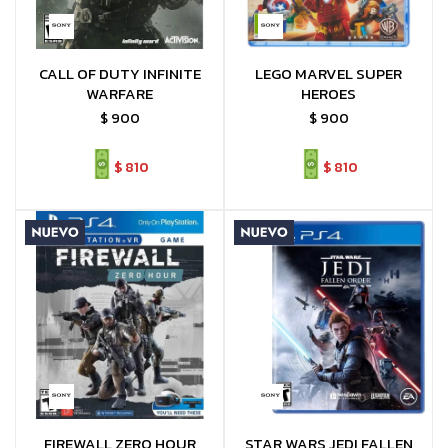
CALL OF DUTY INFINITE
LEGO MARVEL SUPER
WARFARE
HEROES
$
900
$
900
$
810
$
810
FIREWALL ZERO HOUR
STAR WARS JEDI FALLEN