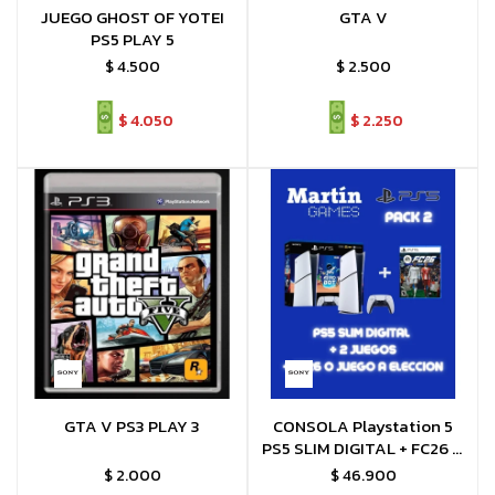
JUEGO GHOST OF YOTEI
GTA V
PS5 PLAY 5
$
4.500
$
2.500
$
4.050
$
2.250
GTA V PS3 PLAY 3
CONSOLA Playstation 5
PS5 SLIM DIGITAL + FC26 O
JUEGO A ELECCIÓN +
$
2.000
$
46.900
ASTROBOT Y GT7