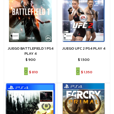
JUEGO BATTLEFIELD 1 PS4
JUEGO UFC 2 PS4 PLAY 4
PLAY 4
$
900
$
1.500
$
810
$
1.350