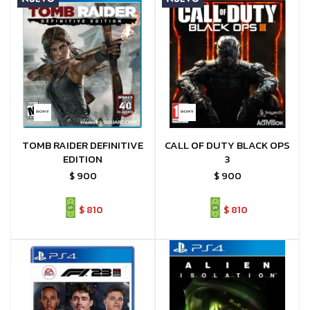
TOMB RAIDER DEFINITIVE
CALL OF DUTY BLACK OPS
EDITION
3
$
900
$
900
$
810
$
810