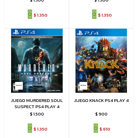
$
1.500
$
1.500
$
1.350
$
1.350
JUEGO MURDERED SOUL
JUEGO KNACK PS4 PLAY 4
SUSPECT PS4 PLAY 4
$
1.500
$
900
$
1.350
$
810