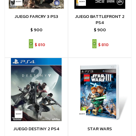
JUEGO FARCRY 3 PS3
JUEGO BATTLEFRONT 2
PS4
$
900
$
900
$
810
$
810
JUEGO DESTINY 2 PS4
STAR WARS