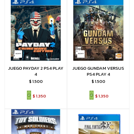
JUEGO PAYDAY 2 PS4 PLAY
JUEGO GUNDAM VERSUS
4
PS4 PLAY 4
$
1.500
$
1.500
$
1.350
$
1.350