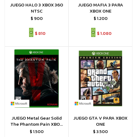
JUEGO HALO 3 XBOX 360
JUEGO MAFIA 3 PARA
NTSC
XBOX ONE
$
900
$
1.200
$
810
$
1.080
JUEGO Metal Gear Solid
JUEGO GTA V PARA XBOX
The Phantom Pain XBOX
ONE
ONE
$
1.500
$
3.500