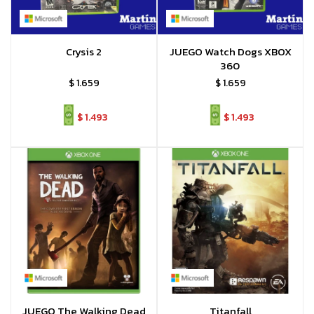
Crysis 2
JUEGO Watch Dogs XBOX
360
$
1.659
$
1.659
$
1.493
$
1.493
JUEGO The Walking Dead
Titanfall