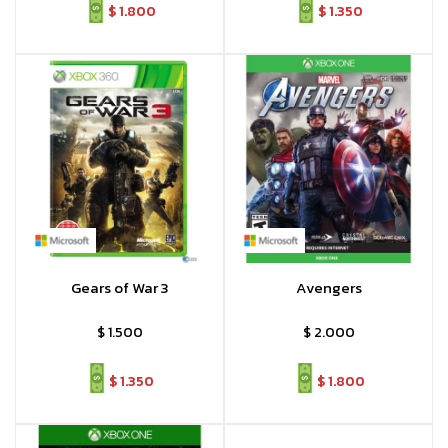
$
1.800
$
1.350
Gears of War 3
Avengers
$
1.500
$
2.000
$
1.350
$
1.800