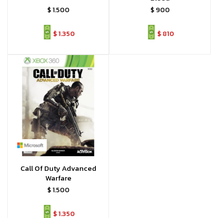
$
1.500
$
900
$
1.350
$
810
Call Of Duty Advanced
Warfare
$
1.500
$
1.350