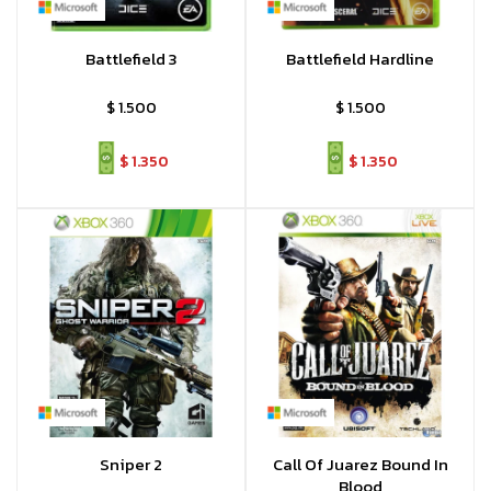
Battlefield 3
Battlefield Hardline
$
1.500
$
1.500
$
1.350
$
1.350
Sniper 2
Call Of Juarez Bound In
Blood