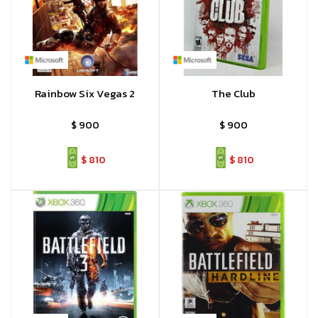
Rainbow Six Vegas 2
The Club
$
900
$
900
$
810
$
810