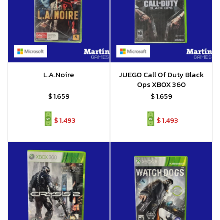
L.A.Noire
JUEGO Call Of Duty Black
Ops XBOX 360
$
1.659
$
1.659
$
1.493
$
1.493