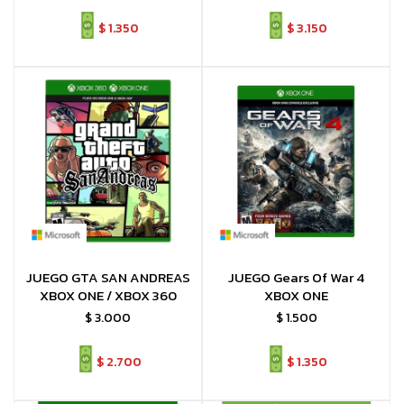
$
1.350
$
3.150
JUEGO GTA SAN ANDREAS
JUEGO Gears Of War 4
XBOX ONE / XBOX 360
XBOX ONE
$
3.000
$
1.500
$
2.700
$
1.350