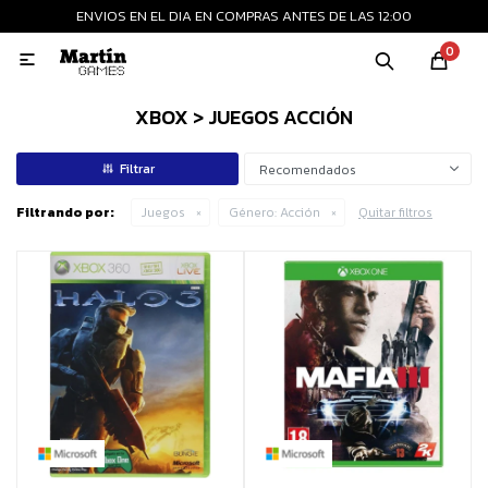
ENVIOS EN EL DIA EN COMPRAS ANTES DE LAS 12:00
MI CUENTA
0

Playstation
Xbox
Nintendo
Retro
XBOX > JUEGOS ACCIÓN
Recomendados
Consolas nuevas
Filtrando por:
Juegos
Género:
Acción
Quitar filtros
Consolas recertificadas
Juegos
Accesorios