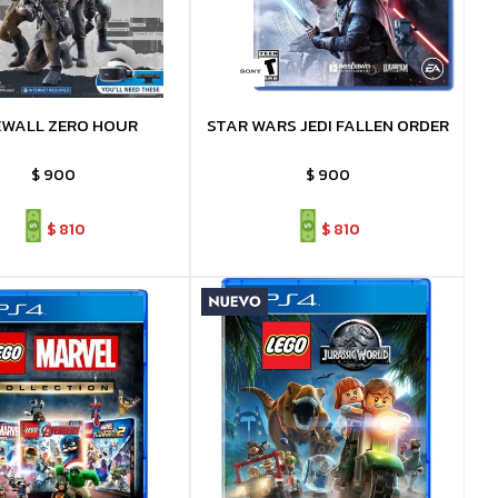
EWALL ZERO HOUR
STAR WARS JEDI FALLEN ORDER
$
900
$
900
$
810
$
810