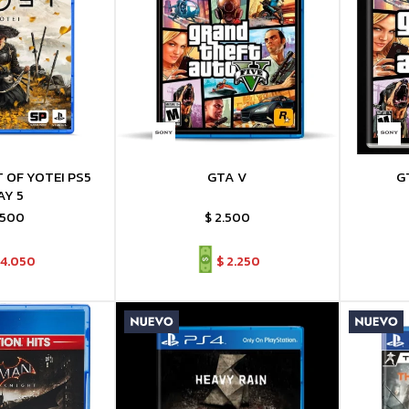
 OF YOTEI PS5
GTA V
G
AY 5
.500
$
2.500
4.050
$
2.250