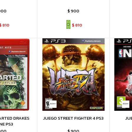
900
$
900
$
810
$
810
ARTED DRAKES
JUEGO STREET FIGHTER 4 PS3
JU
NE PS3
900
$
900