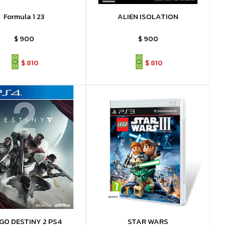
Formula 1 23
ALIEN ISOLATION
$
900
$
900
$
810
$
810
GO DESTINY 2 PS4
STAR WARS