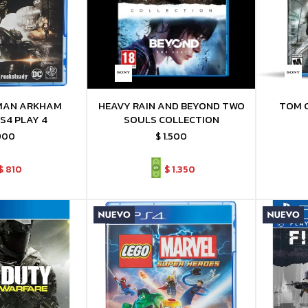
MAN ARKHAM
HEAVY RAIN AND BEYOND TWO
TOM C
S4 PLAY 4
SOULS COLLECTION
900
$
1.500
$
810
$
1.350