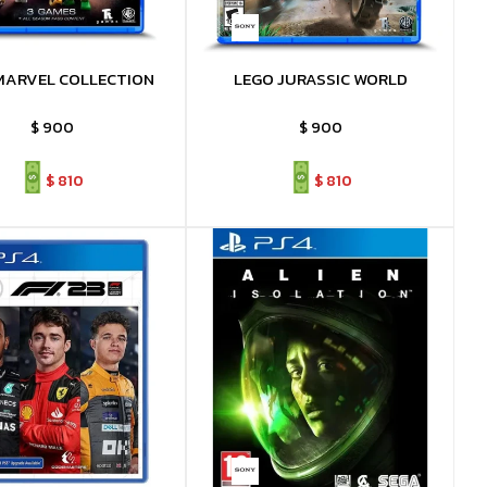
MARVEL COLLECTION
LEGO JURASSIC WORLD
$
900
$
900
$
810
$
810