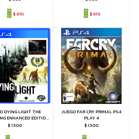
$
810
$
810
O DYING LIGHT THE
JUEGO FAR CRY PRIMAL PS4
NG ENHANCED EDITION
PLAY 4
PS4 PLAY 4
$
1.500
$
1.500