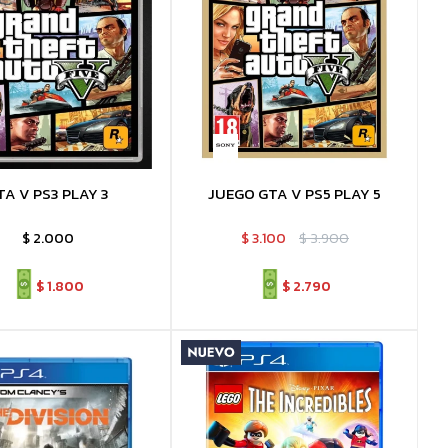
TA V PS3 PLAY 3
JUEGO GTA V PS5 PLAY 5
$
2.000
$
3.100
$
3.900
$
1.800
$
2.790