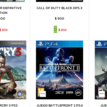
R DEFINITIVE
CALL OF DUTY BLACK OPS 3
TION
900
$
900
$
810
$
810
RCRY 3 PS3
JUEGO BATTLEFRONT 2 PS4
JUE