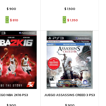
$
900
$
1.500
$
810
$
1.350
EGO NBA 2K16 PS3
JUEGO ASSASSINS CREED 3 PS3
$
900
$
900