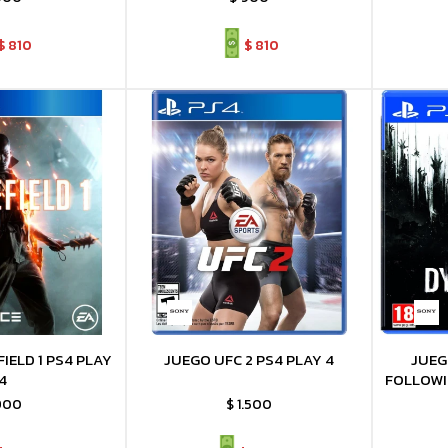
$
810
$
810
IELD 1 PS4 PLAY
JUEGO UFC 2 PS4 PLAY 4
JUEG
4
FOLLOWI
900
$
1.500