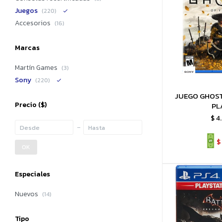
Juegos
(220)
Accesorios
(16)
Marcas
Martín Games
(3)
Sony
(220)
JUEGO GHOST
Precio
($)
PL
$
4
$
OK
Especiales
Nuevos
(14)
Tipo