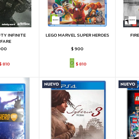
TY INFINITE
LEGO MARVEL SUPER HEROES
FIR
FARE
900
$
900
$
810
$
810