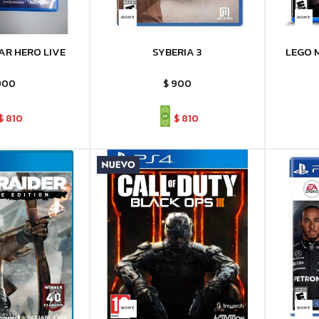
AR HERO LIVE
SYBERIA 3
LEGO 
900
$
900
$
810
$
810