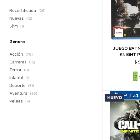
Recertificada
(26)
Nuevas
(12)
Slim
(1)
Género
JUEGO BAT
KNIGHT P
Acción
(76)
$
Carreras
(16)
Terror
(8)
Infantil
(9)
Deporte
(51)
Aventura
(36)
Peleas
(4)