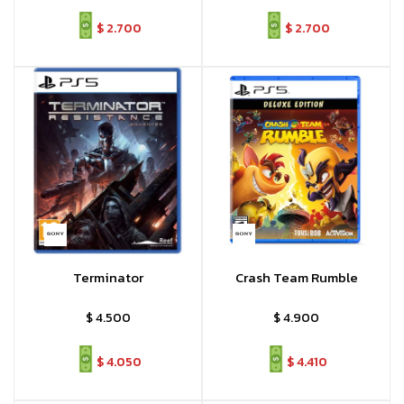
$
2.700
$
2.700
Terminator
Crash Team Rumble
$
4.500
$
4.900
$
4.050
$
4.410