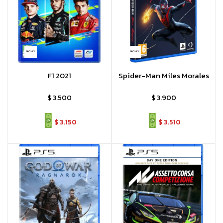
F1 2021
Spider-Man Miles Morales
$
3.500
$
3.900
$
3.150
$
3.510