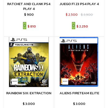
RATCHET AND CLANK PS4
JUEGO F1 23 PS4 PLAY 4
PLAY 4
$
900
$
2.500
$
3.900
$
810
$
2.250
RAINBOW SIX: EXTRACTION
ALIENS FIRETEAM ELITE
$
3.000
$
3.000