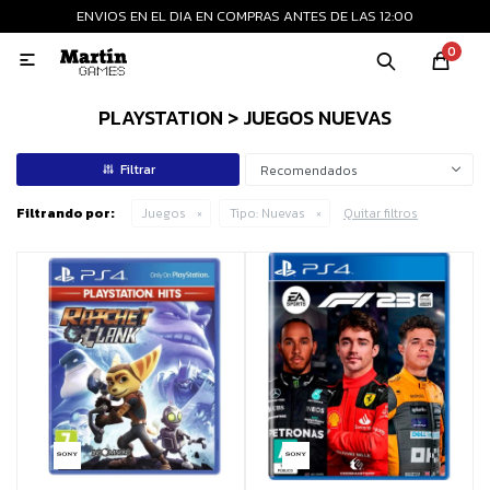
ENVIOS EN EL DIA EN COMPRAS ANTES DE LAS 12:00
MI CUENTA
0

Playstation
Xbox
Nintendo
Retro
PLAYSTATION > JUEGOS NUEVAS
Recomendados
Consolas nuevas
Filtrando por:
Juegos
Tipo:
Nuevas
Quitar filtros
Consolas recertificadas
Juegos
Accesorios