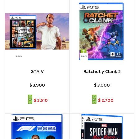
GTA V
Ratchet y Clank 2
$
3.900
$
3.000
$
3.510
$
2.700